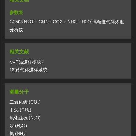
参数表
G2508 N2O + CH4 + CO2 + NH3 + H2O 高精度气体浓度
分析仪
相关文献
小样品进样模块2
16 路气体进样系统
测量分子
二氧化碳 (CO
)
2
甲烷 (CH
)
4
氧化亚氮 (N
O)
2
水 (H
O)
2
氨 (NH
)
3