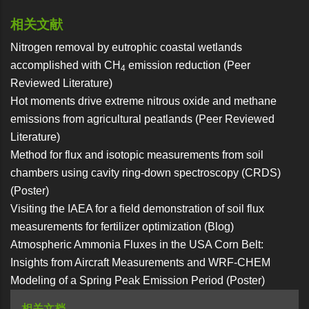
相关文献
Nitrogen removal by eutrophic coastal wetlands
accomplished with CH
emission reduction (Peer
4
Reviewed Literature)
Hot moments drive extreme nitrous oxide and methane
emissions from agricultural peatlands (Peer Reviewed
Literature)
Method for flux and isotopic measurements from soil
chambers using cavity ring-down spectroscopy (CRDS)
(Poster)
Visiting the IAEA for a field demonstration of soil flux
measurements for fertilizer optimization (Blog)
Atmospheric Ammonia Fluxes in the USA Corn Belt:
Insights from Aircraft Measurements and WRF-CHEM
Modeling of a Spring Peak Emission Period (Poster)
相关文档