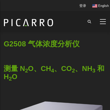
跳
User
登录
English
转
account
到
menu
主
要
内
容
G2508 气体浓度分析仪
测量 N
O、CH
、CO
、NH
和
2
4
2
3
H
O
2