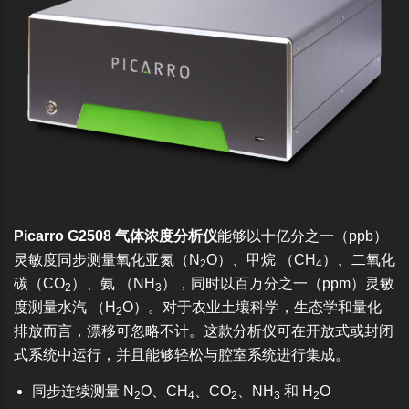
Picarro G2508 气体浓度分析仪
能够以十亿分之一（ppb）
灵敏度同步测量氧化亚氮（N
O）、甲烷 （CH
）、二氧化
2
4
碳（CO
）、氨 （NH
），同时以百万分之一（ppm）灵敏
2
3
度测量水汽 （H
O）。对于农业土壤科学，生态学和量化
2
排放而言，漂移可忽略不计。这款分析仪可在开放式或封闭
式系统中运行，并且能够轻松与腔室系统进行集成。
同步连续测量 N
O、CH
、CO
、NH
和 H
O
2
4
2
3
2