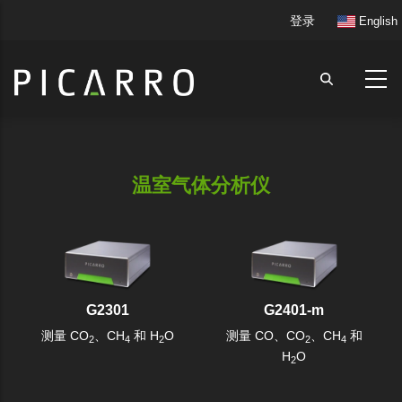
跳
User
登录
English
转
account
到
menu
主
要
内
容
温室气体分析仪
G2301
G2401-m
测量 CO
、CH
和 H
O
测量 CO、CO
、CH
和
2
4
2
2
4
H
O
2