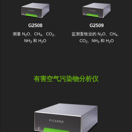
G2508
G2509
测量 N
O、CH
、CO
、
监测畜牧业的 N
O、CH
、
2
4
2
2
4
NH
和 H
O
CO
、NH
和 H
O
3
2
2
3
2
有害空气污染物分析仪