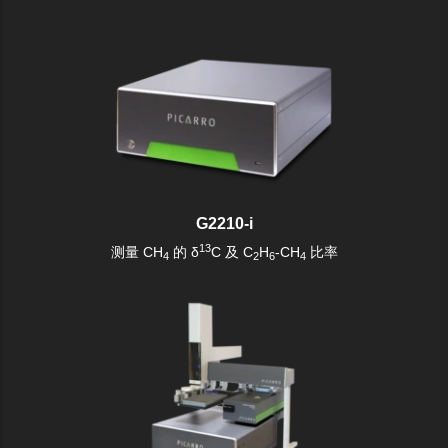
G2210-i
13
测量 CH
的 δ
C 及 C
H
-CH
比率
4
2
6
4