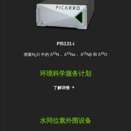
PI5131-i
15
15
15
18
测量N
O 中的 δ
N， δ
Nα， δ
Nβ 和 δ
O
2
环境科学服务计划
了解详情
水同位素外围设备