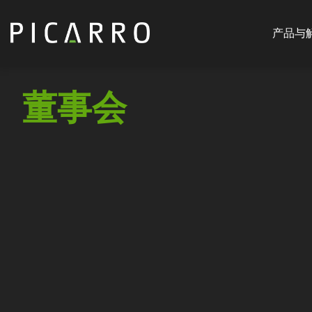
Main
跳
navigat
转
产品与
CN
到
主
要
董事会
内
容