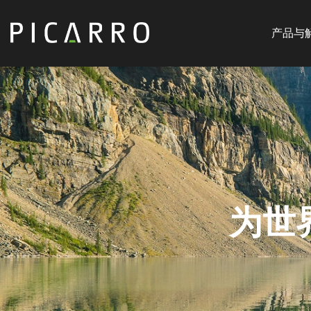
Main
跳
navigat
转
产品与
CN
到
主
要
内
容
为世