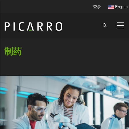
跳
User
登录
English
转
account
到
menu
主
要
内
容
制药