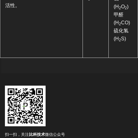
活性。
(H
O
)
2
2
甲醛
(H
CO)
2
硫化氢
(H
S)
2
扫一扫，关注
比科技术
微信公众号