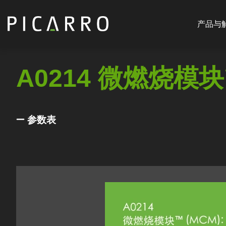
Main
跳
navigat
转
产品与
CN
到
主
要
A0214 微燃烧模块
内
容
参数表