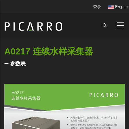
跳
User
登录
English
转
account
到
menu
主
要
内
容
A0217 连续水样采集器
参数表