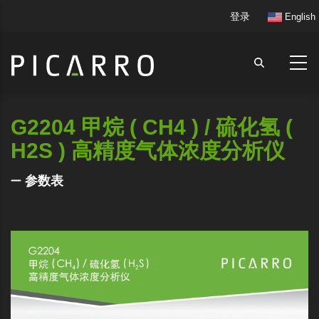
跳
User
登录
English
转
account
到
menu
主
要
内
容
G2204 甲烷 ( CH4 ) / 硫化氢 (
H2S ) 高精度气体浓度分析仪
参数表