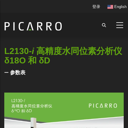
跳
User
登录
English
转
account
到
menu
主
要
内
容
L2130-
i
高精度水同位素分析仪
δ18O 和 δD
参数表