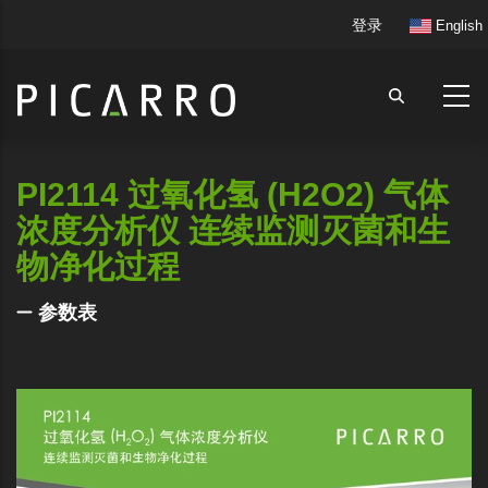
跳
User
登录
English
转
account
到
menu
主
要
内
容
PI2114 过氧化氢 (H2O2) 气体
浓度分析仪 连续监测灭菌和生
物净化过程
参数表