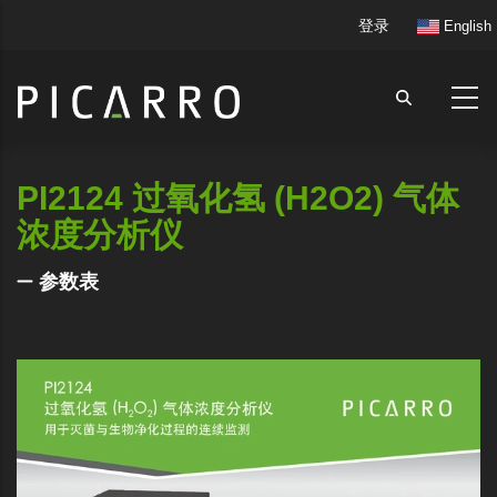
跳
User
登录
English
转
account
到
menu
主
要
内
容
PI2124 过氧化氢 (H2O2) 气体
浓度分析仪
参数表