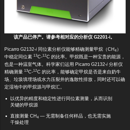
该产品已停产。请参考相对应的分析仪
G2201-i
。
Picarro G2132-
i
同位素分析仪能够精确测量甲烷（CH
）
4
13
12
中稳定同位素
C-
C 的比率。甲烷既是一种宝贵的能源，
也是一种温室气体。科学家们运用 Picarro G2132-
i
分析仪
13
12
精确测量
C-
C 的比率，能够确定甲烷是否是来自奶牛
场、垃圾填埋场或水力压裂井的逸散性排放，同时还可以确
定湿地中的甲烷源与甲烷汇。
以优异的精度和稳定性进行同位素测量，从而识别
关键的甲烷源
直接测量 CH
— 无需制备任何样品，也无需实施
4
干燥处理