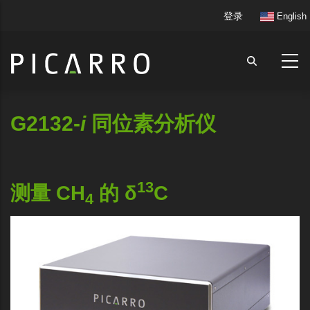
跳
User
登录
English
转
account
到
menu
主
要
内
容
G2132-
i
同位素分析仪
13
测量 CH
的 δ
C
4