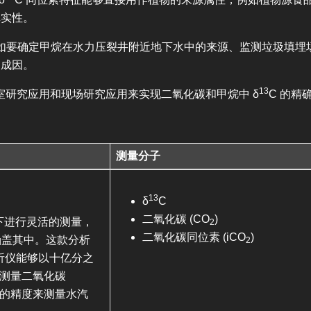
真实性。
。如要确定甲烷在水力压裂井附近地下水中的来源、监测垃圾填
为成因。
13
验室研究应用和现场研究应用来实现二氧化碳和甲烷中 δ
C 的精
测量分子
13
δ
C
二氧化碳 (CO
)
应用下进行灵活的测量，
2
二氧化碳同位素 (iCO
)
涵盖其中。这款分析
2
分析仪能够以十亿分之
分别测量二氧化碳
）的精度来测量水汽