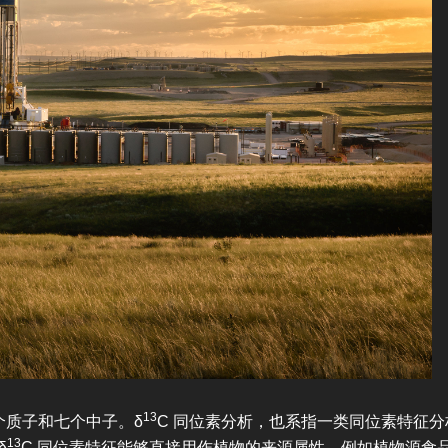
13
六个质子和七个中子。δ
C 同位素分析，也系指一类同位素特征
13
δ
C 同位素特征能够直接用作植物的来源属性，例如植物源食