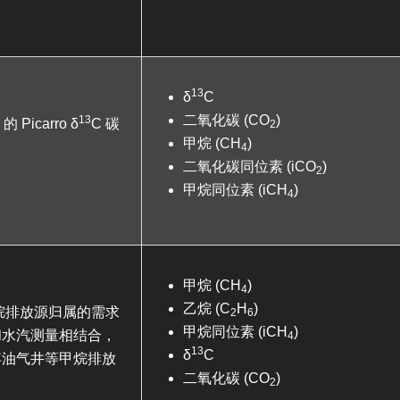
。
13
δ
C
二氧化碳 (CO
)
13
的 Picarro δ
C 碳
2
甲烷 (CH
)
4
二氧化碳同位素 (iCO
)
2
甲烷同位素 (iCH
)
4
甲烷 (CH
)
4
乙烷 (C
H
)
时甲烷排放源归属的需求
2
6
甲烷同位素 (iCH
)
和水汽测量相结合，
4
13
δ
C
弃油气井等甲烷排放
二氧化碳 (CO
)
2