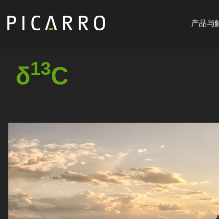
Main
跳
navigat
转
产品与
CN
到
主
要
13
δ
C
内
容