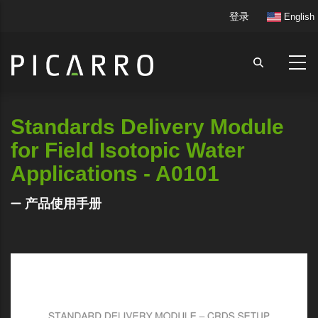
跳
User
登录
English
转
account
到
menu
主
要
内
容
Standards Delivery Module
for Field Isotopic Water
Applications - A0101
产品使用手册