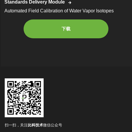
Standards Delivery Module
Automated Field Calibration of Water Vapor Isotopes
下载
扫一扫，关注
比科技术
微信公众号