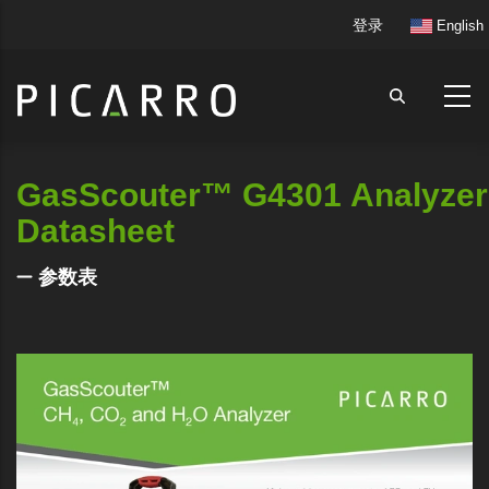
跳
User
登录
English
转
account
到
menu
主
要
内
容
GasScouter™ G4301 Analyzer
Datasheet
参数表