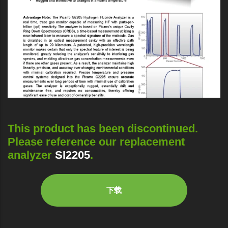
This product has been discontinued.
Please reference our replacement
analyzer
SI2205
.
下载