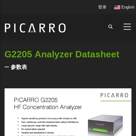
跳
User
登录
English
转
account
到
menu
主
要
内
容
G2205 Analyzer Datasheet
参数表