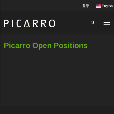
跳
User
登录
English
转
account
到
menu
主
要
内
容
Picarro Open Positions