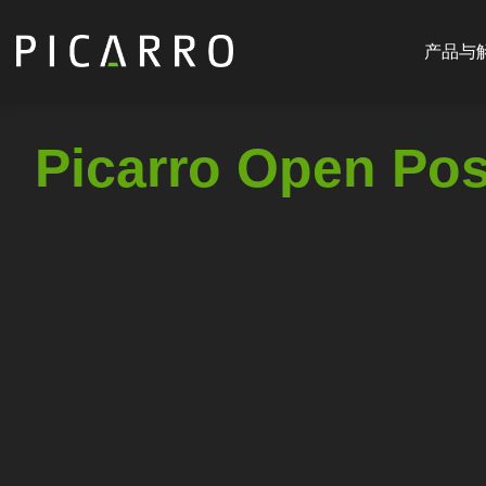
Main
跳
navigat
转
产品与
CN
到
主
要
Picarro Open Pos
内
容