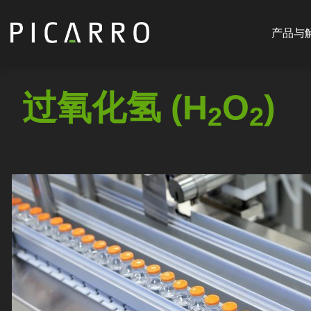
Main
跳
navigat
转
产品与
CN
到
主
要
过氧化氢 (H
O
)
内
2
2
容