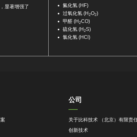
氟化氢 (HF)
能力，显著增强了
过氧化氢 (H
O
)
2
2
甲醛 (H
CO)
2
硫化氢 (H
S)
2
氯化氢 (HCl)
公司
方案
关于比科技术 （北京）有限责
创新技术