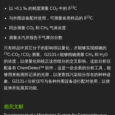
13
以 >0.1 ‰ 的精度测量 CO
中的 δ
C
2
13
与外围设备配对使用，可测量各类样品的 δ
C
同步测量 CO
和 CH
气体浓度
2
4
测量水汽并报告干气摩尔分数
只有样品中其它分子的影响得以量化，才能够实现精确的
13
C-CO
/ CO
测量。G2131-
i
能够精确测量 CH
和 H
O
2
2
4
2
的浓度，以便量化和校正这些组分的交叉影响。这款分析仪
配备有 ChemDetect™ 软件，这是一款全新的分析工具，能
够用来检测所记录的光谱，以便查找污染组分存在的种种迹
象。G2131-
i
分析仪可与各种外围设备进行配对使用，以便
延伸并拓展其功能。
相关文献