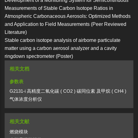
Development of a Monitoring System for Semicontinuous
Measurements of Stable Carbon Isotope Ratios in
Atmospheric Carbonaceous Aerosols: Optimized Methods
and Application to Field Measurements (Peer Reviewed
Literature)
Stable carbon isotope analysis of airborne particulate
matter using a carbon aerosol analyzer and a cavity
ringdown spectrometer (Poster)
相关文档
参数表
G2131-i 高精度二氧化碳 ( CO2 ) 碳同位素 及甲烷 ( CH4 )
气体浓度分析仪
相关文献
燃烧模块