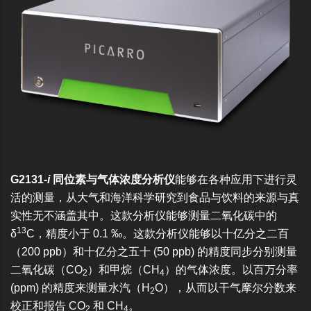
G2131-
i
同位素与气体浓度分析仪
能够在各种应用下进行灵
活的测量，从大气和海洋科学研究到食品与饮料的来源与真
实性无不涵盖其中。这款分析仪能够测量二氧化碳中的
13
δ
C，精度小于 0.1 ‰。这款分析仪能够以十亿分之二百
（200 ppb）和十亿分之五十 (50 ppb) 的精度同步分别测量
二氧化碳（CO
）和甲烷（CH
）的气体浓度。以百万分率
2
4
(ppm) 的精度来测量水汽（H
O），从而以干气摩尔分数来
2
校正和报告 CO
和 CH
。
2
4