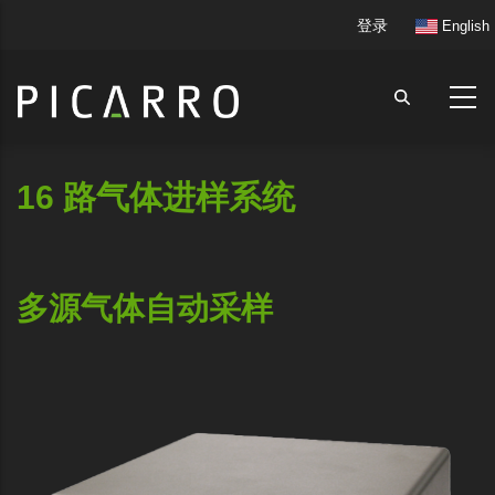
跳
User
登录
English
转
account
到
menu
主
要
内
容
16 路气体进样系统
多源气体自动采样