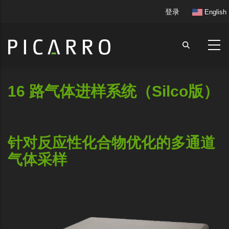
跳
User
登录
English
转
account
到
menu
主
要
内
容
16 路气体进样系统（Silco版）
针对反应性化合物优化的多通道
气体采样