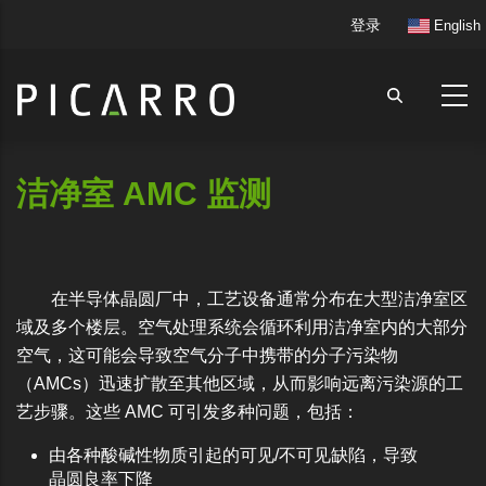
跳
User
登录
English
转
account
到
menu
主
要
内
容
洁净室 AMC 监测
在半导体晶圆厂中，工艺设备通常分布在大型洁净室区
域及多个楼层。空气处理系统会循环利用洁净室内的大部分
空气，这可能会导致空气分子中携带的分子污染物
（AMCs）迅速扩散至其他区域，从而影响远离污染源的工
艺步骤。这些 AMC 可引发多种问题，包括：
由各种酸碱性物质引起的可见/不可见缺陷，导致
晶圆良率下降