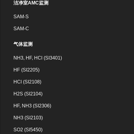
洁净室AMC监测
SAM-S
SAM-C
气体监测
NH3, HF, HCl (SI3401)
HF (SI2205)
HCl (SI2108)
H2S (SI2104)
HF, NH3 (SI2306)
NH3 (SI2103)
SO2 (SI5450)