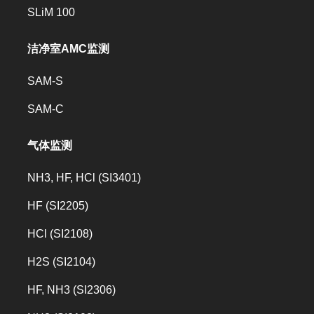
SLiM 100
洁净室AMC监测
SAM-S
SAM-C
气体监测
NH3, HF, HCl (SI3401)
HF (SI2205)
HCl (SI2108)
H2S (SI2104)
HF, NH3 (SI2306)