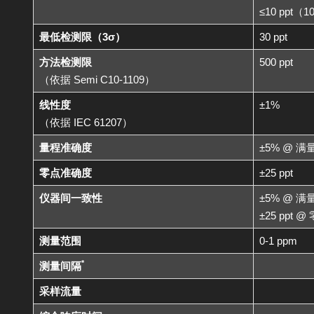
≤10 ppt（1
最低检测限（3σ）
30 ppt
方法检测限
500 ppt
（依据 Semi C10-1109）
线性度
±1%
（依据 IEC 61207）
量程准确度
±5% @ 满
零点准确度
±25 ppt
仪器间一致性
±5% @ 满
±25 ppt @
测量范围
0-1 ppm
*
测量间隔
采样流量