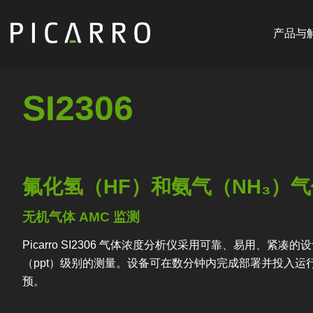
Main
跳
navigat
转
产品与
CN
到
主
要
SI2306
内
容
氟化氢（HF）和氨气（NH₃）
无机气体 AMC 监测
Picarro SI2306 气体浓度分析仪采用可靠、易用、紧
（ppt）级别的测量。设备可在数分钟内完成部署并投入
预。