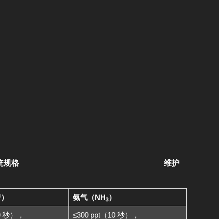
测
统规格
维护
F）
氨气（NH
）
3
10 秒），
≤300 ppt（10 秒），